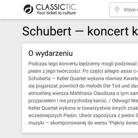
Schubert — koncert 
O wydarzeniu
Podczas tego koncertu będziemy mogli podziwiać
pieśni z jego twórczości. Po części allegro assa
Schuberta — Keller Quartet wykona również Kwart
się pogarszał, powrócił do melodii Der Tod und da
atmosferą wiersza Matthiasa Claudiusa o tym samym
przyjacielem i nie przychodzę karcić. / Odwagi! N
Keller Quartet wykona w towarzystwie innych zna
wcześniejszych Pieśni. Utwór zapożycza z pieśni S
muzyki — skomponowanej do wersu "Piękny świecie,