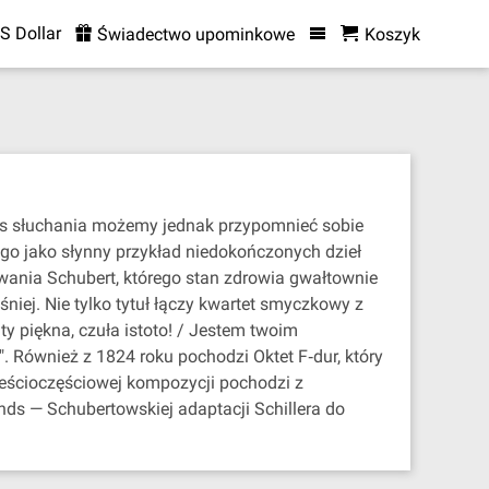
S Dollar
Świadectwo upominkowe
Koszyk
as słuchania możemy jednak przypomnieć sobie
ego jako słynny przykład niedokończonych dzieł
wania Schubert, którego stan zdrowia gwałtownie
niej. Nie tylko tytuł łączy kwartet smyczkowy z
y piękna, czuła istoto! / Jestem twoim
". Również z 1824 roku pochodzi Oktet F‐dur, który
eścioczęściowej kompozycji pochodzi z
nds — Schubertowskiej adaptacji Schillera do