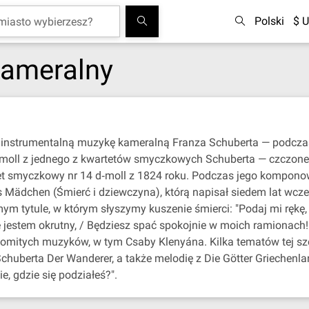
Polski
$ U
kameralny
 instrumentalną muzykę kameralną Franza Schuberta — podcz
i c‐moll z jednego z kwartetów smyczkowych Schuberta — czczon
et smyczkowy nr 14 d‐moll z 1824 roku. Podczas jego kompono
s Mädchen (Śmierć i dziewczyna), którą napisał siedem lat wcześ
 tytule, w którym słyszymy kuszenie śmierci: "Podaj mi rękę, t
ie jestem okrutny, / Będziesz spać spokojnie w moich ramionach!
komitych muzyków, w tym Csaby Klenyána. Kilka tematów tej sz
chuberta Der Wanderer, a także melodię z Die Götter Griechenla
 gdzie się podziałeś?".