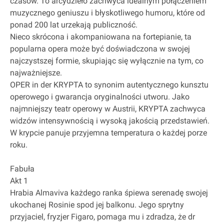
czasów. To arcydzieło zachwyca idealnym połączeniem
muzycznego geniuszu i błyskotliwego humoru, które od
ponad 200 lat urzekają publiczność.
Nieco skrócona i akompaniowana na fortepianie, ta
popularna opera może być doświadczona w swojej
najczystszej formie, skupiając się wyłącznie na tym, co
najważniejsze.
OPER in der KRYPTA to synonim autentycznego kunsztu
operowego i gwarancja oryginalności utworu. Jako
najmniejszy teatr operowy w Austrii, KRYPTA zachwyca
widzów intensywnością i wysoką jakością przedstawień.
W krypcie panuje przyjemna temperatura o każdej porze
roku.
Fabuła
Akt 1
Hrabia Almaviva każdego ranka śpiewa serenadę swojej
ukochanej Rosinie spod jej balkonu. Jego sprytny
przyjaciel, fryzjer Figaro, pomaga mu i zdradza, że dr