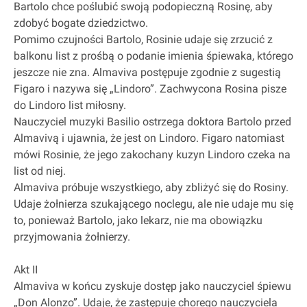
Bartolo chce poślubić swoją podopieczną Rosinę, aby
zdobyć bogate dziedzictwo.
Pomimo czujności Bartolo, Rosinie udaje się zrzucić z
balkonu list z prośbą o podanie imienia śpiewaka, którego
jeszcze nie zna. Almaviva postępuje zgodnie z sugestią
Figaro i nazywa się „Lindoro”. Zachwycona Rosina pisze
do Lindoro list miłosny.
Nauczyciel muzyki Basilio ostrzega doktora Bartolo przed
Almavivą i ujawnia, że jest on Lindoro. Figaro natomiast
mówi Rosinie, że jego zakochany kuzyn Lindoro czeka na
list od niej.
Almaviva próbuje wszystkiego, aby zbliżyć się do Rosiny.
Udaje żołnierza szukającego noclegu, ale nie udaje mu się
to, ponieważ Bartolo, jako lekarz, nie ma obowiązku
przyjmowania żołnierzy.
Akt II
Almaviva w końcu zyskuje dostęp jako nauczyciel śpiewu
„Don Alonzo”. Udaje, że zastępuje chorego nauczyciela