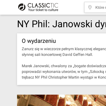
NY Phil: Janowski d
O wydarzeniu
Zanurz się w wieczorze pełnym klasycznej elegan
słynnej sali koncertowej David Geffen Hall.
Marek Janowski, chwalony za „bogate doświadczen
poprowadzi wykonania utworów, w tym „Szkocką 
trębacz NY Phil Christopher Martin wystąpi w Kon