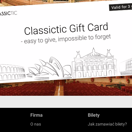
Firma
Bilety
O nas
Jak zamawiać bilety?