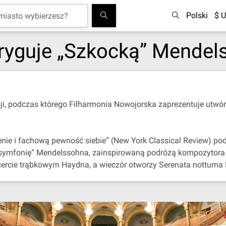
Polski
$ U
yryguje „Szkocką” Mende
cji, podczas którego Filharmonia Nowojorska zaprezentuje utwó
ie i fachową pewność siebie” (New York Classical Review) pod
symfonię” Mendelssohna, zainspirowaną podróżą kompozytora 
cercie trąbkowym Haydna, a wieczór otworzy Serenata notturna