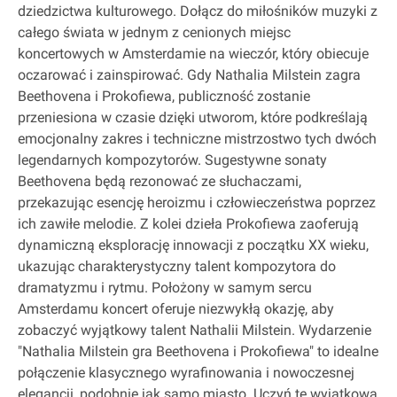
dziedzictwa kulturowego. Dołącz do miłośników muzyki z
całego świata w jednym z cenionych miejsc
koncertowych w Amsterdamie na wieczór, który obiecuje
oczarować i zainspirować. Gdy Nathalia Milstein zagra
Beethovena i Prokofiewa, publiczność zostanie
przeniesiona w czasie dzięki utworom, które podkreślają
emocjonalny zakres i techniczne mistrzostwo tych dwóch
legendarnych kompozytorów. Sugestywne sonaty
Beethovena będą rezonować ze słuchaczami,
przekazując esencję heroizmu i człowieczeństwa poprzez
ich zawiłe melodie. Z kolei dzieła Prokofiewa zaoferują
dynamiczną eksplorację innowacji z początku XX wieku,
ukazując charakterystyczny talent kompozytora do
dramatyzmu i rytmu. Położony w samym sercu
Amsterdamu koncert oferuje niezwykłą okazję, aby
zobaczyć wyjątkowy talent Nathalii Milstein. Wydarzenie
"Nathalia Milstein gra Beethovena i Prokofiewa" to idealne
połączenie klasycznego wyrafinowania i nowoczesnej
elegancji, podobnie jak samo miasto. Uczyń tę wyjątkową