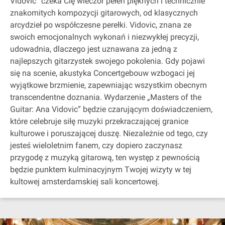
Vidovic” czeka Cię wieczór pełen pięknych i technicznie
znakomitych kompozycji gitarowych, od klasycznych
arcydzieł po współczesne perełki. Vidovic, znana ze
swoich emocjonalnych wykonań i niezwykłej precyzji,
udowadnia, dlaczego jest uznawana za jedną z
najlepszych gitarzystek swojego pokolenia. Gdy pojawi
się na scenie, akustyka Concertgebouw wzbogaci jej
wyjątkowe brzmienie, zapewniając wszystkim obecnym
transcendentne doznania. Wydarzenie „Masters of the
Guitar: Ana Vidovic” będzie czarującym doświadczeniem,
które celebruje siłę muzyki przekraczającej granice
kulturowe i poruszającej duszę. Niezależnie od tego, czy
jesteś wieloletnim fanem, czy dopiero zaczynasz
przygodę z muzyką gitarową, ten występ z pewnością
będzie punktem kulminacyjnym Twojej wizyty w tej
kultowej amsterdamskiej sali koncertowej.