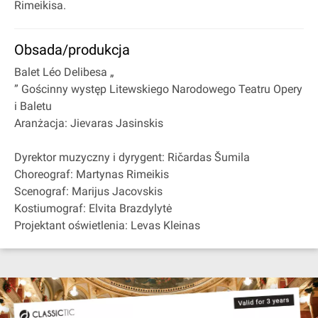
Rimeikisa.
Obsada/produkcja
Balet Léo Delibesa „
” Gościnny występ Litewskiego Narodowego Teatru Opery
i Baletu
Aranżacja: Jievaras Jasinskis
Dyrektor muzyczny i dyrygent: Ričardas Šumila
Choreograf: Martynas Rimeikis
Scenograf: Marijus Jacovskis
Kostiumograf: Elvita Brazdylytė
Projektant oświetlenia: Levas Kleinas