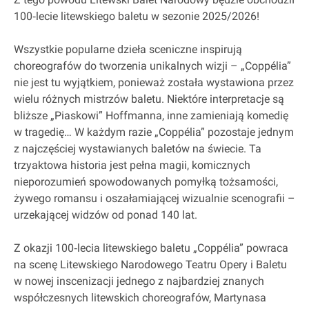
100‐lecie litewskiego baletu w sezonie 2025/2026!
Wszystkie popularne dzieła sceniczne inspirują
choreografów do tworzenia unikalnych wizji – „Coppélia”
nie jest tu wyjątkiem, ponieważ została wystawiona przez
wielu różnych mistrzów baletu. Niektóre interpretacje są
bliższe „Piaskowi” Hoffmanna, inne zamieniają komedię
w tragedię… W każdym razie „Coppélia” pozostaje jednym
z najczęściej wystawianych baletów na świecie. Ta
trzyaktowa historia jest pełna magii, komicznych
nieporozumień spowodowanych pomyłką tożsamości,
żywego romansu i oszałamiającej wizualnie scenografii –
urzekającej widzów od ponad 140 lat.
Z okazji 100‐lecia litewskiego baletu „Coppélia” powraca
na scenę Litewskiego Narodowego Teatru Opery i Baletu
w nowej inscenizacji jednego z najbardziej znanych
współczesnych litewskich choreografów, Martynasa