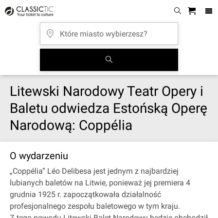
Litewski Narodowy Teatr Opery i
Baletu odwiedza Estońską Operę
Narodową: Coppélia
O wydarzeniu
„Coppélia” Léo Delibesa jest jednym z najbardziej
lubianych baletów na Litwie, ponieważ jej premiera 4
grudnia 1925 r. zapoczątkowała działalność
profesjonalnego zespołu baletowego w tym kraju.
Z tego powodu Litewski Balet Narodowy będzie obchodził