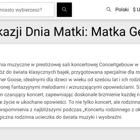
Polski
$ U
kazji Dnia Matki: Matka G
nia muzyczne w prestiżowej sali koncertowej Concertgebouw w 
ż do świata klasycznych bajek, przygotowana specjalnie dla ro
oose, idealnymi dla dzieci w wieku od sześciu lat i ich rodzin
ionej fantazyjnymi melodiami i wzruszającymi opowieściami. 
en czarujący koncert, zapewniając doskonałe brzmienie każdej n
e życie w ukochane opowieści. To nie tylko koncert, ale rodzin
e wspomnienia z najbliższymi podczas „Koncertu rodzinnego z ok
iczna rodzinna ucieczka do świata muzyki i wyobraźni.