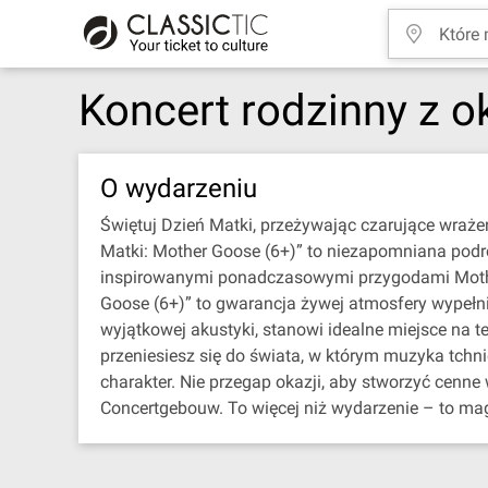
Koncert rodzinny z o
O wydarzeniu
Świętuj Dzień Matki, przeżywając czarujące wraże
Matki: Mother Goose (6+)” to niezapomniana podró
inspirowanymi ponadczasowymi przygodami Mother G
Goose (6+)” to gwarancja żywej atmosfery wypełn
wyjątkowej akustyki, stanowi idealne miejsce na t
przeniesiesz się do świata, w którym muzyka tchni
charakter. Nie przegap okazji, aby stworzyć cenn
Concertgebouw. To więcej niż wydarzenie – to mag