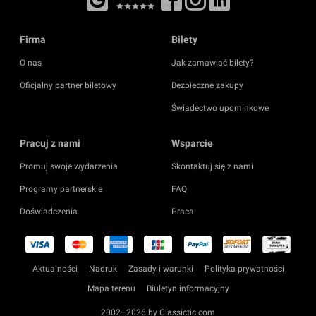
Firma
Bilety
O nas
Jak zamawiać bilety?
Oficjalny partner biletowy
Bezpieczne zakupy
Świadectwo upominkowe
Pracuj z nami
Wsparcie
Promuj swoje wydarzenia
Skontaktuj się z nami
Programy partnerskie
FAQ
Doświadczenia
Praca
Aktualności
Nadruk
Zasady i warunki
Polityka prywatności
Mapa terenu
Biuletyn informacyjny
2002–2026 by Classictic.com