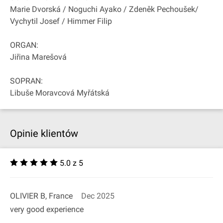
Marie Dvorská / Noguchi Ayako / Zdeněk Pechoušek/
Vychytil Josef / Himmer Filip
ORGAN:
Jiřina Marešová
SOPRAN:
Libuše Moravcová Myřátská
Opinie klientów
5.0 z 5
OLIVIER B, France
Dec 2025
very good experience