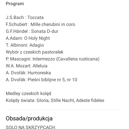
Program
J.S.Bach : Toccata
F.Schubert : Mille cherubini in coro
G.F.Händel : Sonata D‐dur
A.Adam: O Holy Night
T. Albinoni: Adagio
Wybór z czeskich pastorałek
P. Mascagni: Intermezzo (Cavalleria rusticana)
W.A. Mozart: Alleluia
A. Dvořák: Humoreska
A. Dvořák: Pieśni biblijne nr 5, nr 10
Medley czeskich kolęd
Kolędy świata: Gloria, Stille Nacht, Adeste fideles
Obsada/produkcja
SOLO NA SKRZYPCACH: