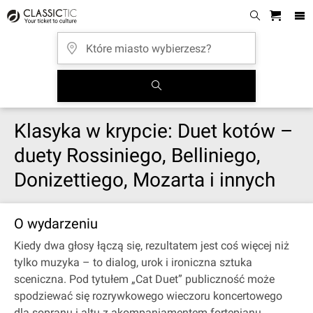
Klasyka w krypcie: Duet kotów –
duety Rossiniego, Belliniego,
Donizettiego, Mozarta i innych
O wydarzeniu
Kiedy dwa głosy łączą się, rezultatem jest coś więcej niż
tylko muzyka – to dialog, urok i ironiczna sztuka
sceniczna. Pod tytułem „Cat Duet” publiczność może
spodziewać się rozrywkowego wieczoru koncertowego
dla sopranu i altu z akompaniamentem fortepianu,