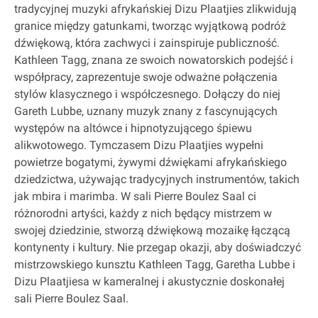
tradycyjnej muzyki afrykańskiej Dizu Plaatjies zlikwidują
granice między gatunkami, tworząc wyjątkową podróż
dźwiękową, która zachwyci i zainspiruje publiczność.
Kathleen Tagg, znana ze swoich nowatorskich podejść i
współpracy, zaprezentuje swoje odważne połączenia
stylów klasycznego i współczesnego. Dołączy do niej
Gareth Lubbe, uznany muzyk znany z fascynujących
występów na altówce i hipnotyzującego śpiewu
alikwotowego. Tymczasem Dizu Plaatjies wypełni
powietrze bogatymi, żywymi dźwiękami afrykańskiego
dziedzictwa, używając tradycyjnych instrumentów, takich
jak mbira i marimba. W sali Pierre Boulez Saal ci
różnorodni artyści, każdy z nich będący mistrzem w
swojej dziedzinie, stworzą dźwiękową mozaikę łączącą
kontynenty i kultury. Nie przegap okazji, aby doświadczyć
mistrzowskiego kunsztu Kathleen Tagg, Garetha Lubbe i
Dizu Plaatjiesa w kameralnej i akustycznie doskonałej
sali Pierre Boulez Saal.