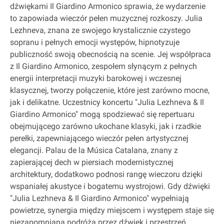
dźwiękami Il Giardino Armonico sprawia, że wydarzenie
to zapowiada wieczór pełen muzycznej rozkoszy. Julia
Lezhneva, znana ze swojego krystalicznie czystego
sopranu i pełnych emocji występów, hipnotyzuje
publiczność swoją obecnością na scenie. Jej współpraca
z Il Giardino Armonico, zespołem słynącym z pełnych
energii interpretacji muzyki barokowej i wczesnej
klasycznej, tworzy połączenie, które jest zarówno mocne,
jak i delikatne. Uczestnicy koncertu "Julia Lezhneva & Il
Giardino Armonico" mogą spodziewać się repertuaru
obejmującego zarówno ukochane klasyki, jak i rzadkie
perełki, zapewniającego wieczór pełen artystycznej
elegancji. Palau de la Música Catalana, znany z
zapierającej dech w piersiach modernistycznej
architektury, dodatkowo podnosi rangę wieczoru dzięki
wspaniałej akustyce i bogatemu wystrojowi. Gdy dźwięki
"Julia Lezhneva & Il Giardino Armonico" wypełniają
powietrze, synergia między miejscem i występem staje się
niezapomnianą podróżą przez dźwięk i przestrzeń.