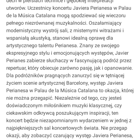
dech w piersiach technice i głębokiej interpretacji
utworów. Uczestnicy koncertu Javiera Perianesa w Palau
de la Música Catalana mogą spodziewać się wieczoru
pełnego niezrównanej muzykalności. Oszałamiający
modernistyczny wystrój sali, z misternymi witrażami i
wspaniałą akustyką, stanowi idealną oprawę dla
artystycznego talentu Perianesa. Znany ze swojego
ekspresyjnego stylu i emocjonujących występów, Javier
Perianes zabierze słuchaczy w fascynującą podróż przez
repertuar, który obiecuje zarówno pasję, jak i opanowanie.
Dla podróżników pragnących zanurzyć się w tętniącej
życiem scenie artystycznej Barcelony, występ Javiera
Perianesa w Palau de la Música Catalana to okazja, której
nie można przegapić. Niezależnie od tego, czy jesteś
doświadczonym miłośnikiem muzyki klasycznej, czy
ciekawskim odkrywcą poszukującym inspiracji, ten
koncert będzie niezapomnianym wydarzeniem w jednej z
najpiękniejszych sal koncertowych świata. Nie przegap
okazji, aby zobaczyć czarujący występ Javiera Perianesa,