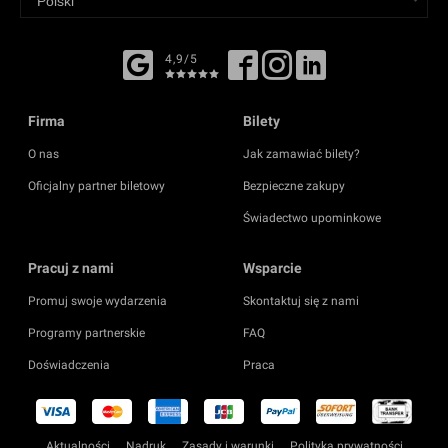
4,9/5
Firma
Bilety
O nas
Jak zamawiać bilety?
Oficjalny partner biletowy
Bezpieczne zakupy
Świadectwo upominkowe
Pracuj z nami
Wsparcie
Promuj swoje wydarzenia
Skontaktuj się z nami
Programy partnerskie
FAQ
Doświadczenia
Praca
Aktualności
Nadruk
Zasady i warunki
Polityka prywatności