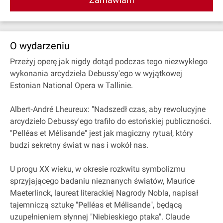
O wydarzeniu
Przeżyj operę jak nigdy dotąd podczas tego niezwykłego
wykonania arcydzieła Debussy'ego w wyjątkowej
Estonian National Opera w Tallinie.
Albert‐André Lheureux: "Nadszedł czas, aby rewolucyjne
arcydzieło Debussy'ego trafiło do estońskiej publiczności.
"Pelléas et Mélisande" jest jak magiczny rytuał, który
budzi sekretny świat w nas i wokół nas.
U progu XX wieku, w okresie rozkwitu symbolizmu
sprzyjającego badaniu nieznanych światów, Maurice
Maeterlinck, laureat literackiej Nagrody Nobla, napisał
tajemniczą sztukę "Pelléas et Mélisande", będącą
uzupełnieniem słynnej "Niebieskiego ptaka". Claude