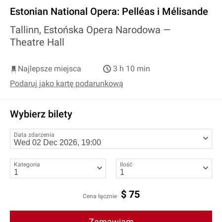
Estonian National Opera: Pelléas i Mélisande
Tallinn, Estońska Opera Narodowa —
Theatre Hall
Najlepsze miejsca
3 h 10 min
Podaruj jako kartę podarunkową
Wybierz bilety
Data zdarzenia
Kategoria
Ilość
$
75
Cena łącznie
Zamawiam