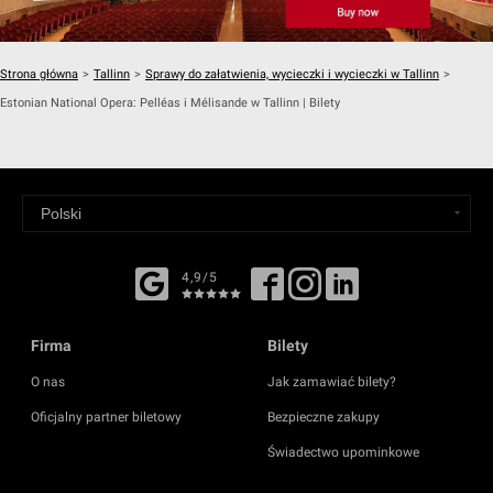
Strona główna
>
Tallinn
>
Sprawy do załatwienia, wycieczki i wycieczki w Tallinn
>
Estonian National Opera: Pelléas i Mélisande w Tallinn | Bilety
4,9/5
Firma
Bilety
O nas
Jak zamawiać bilety?
Oficjalny partner biletowy
Bezpieczne zakupy
Świadectwo upominkowe