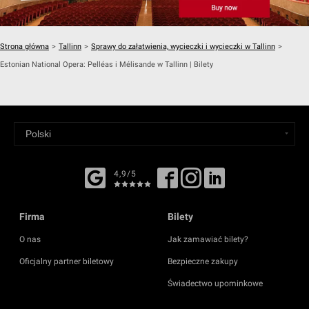
Strona główna
>
Tallinn
>
Sprawy do załatwienia, wycieczki i wycieczki w Tallinn
>
Estonian National Opera: Pelléas i Mélisande w Tallinn | Bilety
4,9/5
Firma
Bilety
O nas
Jak zamawiać bilety?
Oficjalny partner biletowy
Bezpieczne zakupy
Świadectwo upominkowe