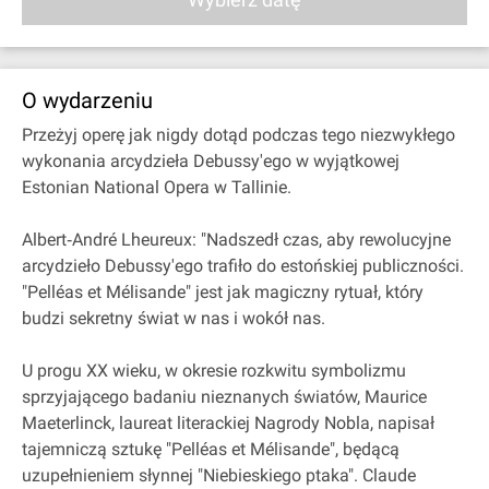
O wydarzeniu
Przeżyj operę jak nigdy dotąd podczas tego niezwykłego
wykonania arcydzieła Debussy'ego w wyjątkowej
Estonian National Opera w Tallinie.
Albert‐André Lheureux: "Nadszedł czas, aby rewolucyjne
arcydzieło Debussy'ego trafiło do estońskiej publiczności.
"Pelléas et Mélisande" jest jak magiczny rytuał, który
budzi sekretny świat w nas i wokół nas.
U progu XX wieku, w okresie rozkwitu symbolizmu
sprzyjającego badaniu nieznanych światów, Maurice
Maeterlinck, laureat literackiej Nagrody Nobla, napisał
tajemniczą sztukę "Pelléas et Mélisande", będącą
uzupełnieniem słynnej "Niebieskiego ptaka". Claude