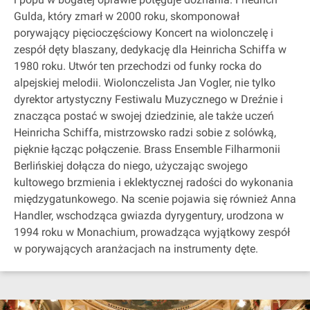
Gulda, który zmarł w 2000 roku, skomponował
porywający pięcioczęściowy Koncert na wiolonczelę i
zespół dęty blaszany, dedykację dla Heinricha Schiffa w
1980 roku. Utwór ten przechodzi od funky rocka do
alpejskiej melodii. Wiolonczelista Jan Vogler, nie tylko
dyrektor artystyczny Festiwalu Muzycznego w Dreźnie i
znacząca postać w swojej dziedzinie, ale także uczeń
Heinricha Schiffa, mistrzowsko radzi sobie z solówką,
pięknie łącząc połączenie. Brass Ensemble Filharmonii
Berlińskiej dołącza do niego, użyczając swojego
kultowego brzmienia i eklektycznej radości do wykonania
międzygatunkowego. Na scenie pojawia się również Anna
Handler, wschodząca gwiazda dyrygentury, urodzona w
1994 roku w Monachium, prowadząca wyjątkowy zespół
w porywających aranżacjach na instrumenty dęte.