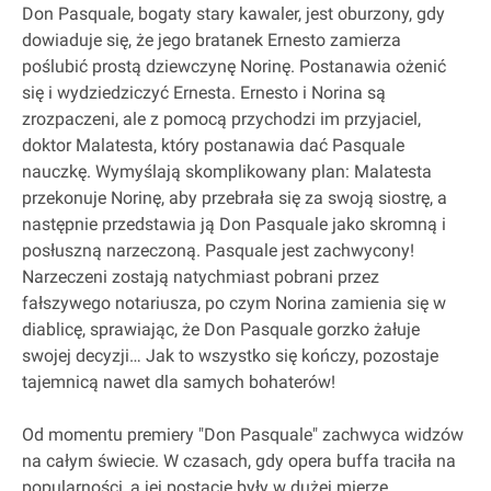
Don Pasquale, bogaty stary kawaler, jest oburzony, gdy
dowiaduje się, że jego bratanek Ernesto zamierza
poślubić prostą dziewczynę Norinę. Postanawia ożenić
się i wydziedziczyć Ernesta. Ernesto i Norina są
zrozpaczeni, ale z pomocą przychodzi im przyjaciel,
doktor Malatesta, który postanawia dać Pasquale
nauczkę. Wymyślają skomplikowany plan: Malatesta
przekonuje Norinę, aby przebrała się za swoją siostrę, a
następnie przedstawia ją Don Pasquale jako skromną i
posłuszną narzeczoną. Pasquale jest zachwycony!
Narzeczeni zostają natychmiast pobrani przez
fałszywego notariusza, po czym Norina zamienia się w
diablicę, sprawiając, że Don Pasquale gorzko żałuje
swojej decyzji… Jak to wszystko się kończy, pozostaje
tajemnicą nawet dla samych bohaterów!
Od momentu premiery "Don Pasquale" zachwyca widzów
na całym świecie. W czasach, gdy opera buffa traciła na
popularności, a jej postacie były w dużej mierze