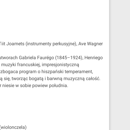
Tiit Joamets (instrumenty perkusyjne), Ave Wagner
 utworach Gabriela Faurégo (1845–1924), Henriego
muzyki francuskiej, impresjonistyczną
 wzbogaca program o hiszpański temperament,
ją się, tworząc bogatą i barwną muzyczną całość.
 niesie w sobie powiew południa.
(wiolonczela)