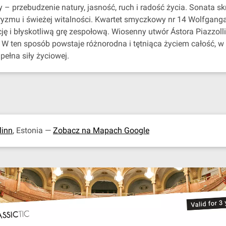
ny – przebudzenie natury, jasność, ruch i radość życia. Sonata
, liryzmu i świeżej witalności. Kwartet smyczkowy nr 14 Wolfga
ę i błyskotliwą grę zespołową. Wiosenny utwór Ástora Piazzoll
 W ten sposób powstaje różnorodna i tętniąca życiem całość, w k
pełna siły życiowej.
linn
, Estonia —
Zobacz na Mapach Google