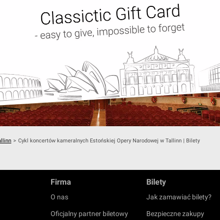
llinn
>
Cykl koncertów kameralnych Estońskiej Opery Narodowej w Tallinn | Bilety
Firma
Bilety
O nas
Jak zamawiać bilety?
Oficjalny partner biletowy
Bezpieczne zakupy