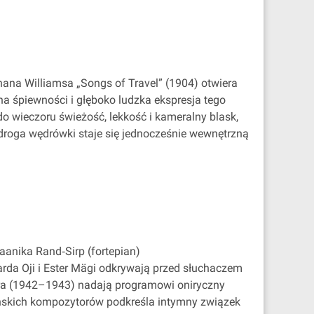
hana Williamsa „Songs of Travel” (1904) otwiera
na śpiewności i głęboko ludzka ekspresja tego
o wieczoru świeżość, lekkość i kameralny blask,
droga wędrówki staje się jednocześnie wewnętrzną
Jaanika Rand‐Sirp (fortepian)
uarda Oji i Ester Mägi odkrywają przed słuchaczem
lera (1942–1943) nadają programowi oniryczny
ońskich kompozytorów podkreśla intymny związek