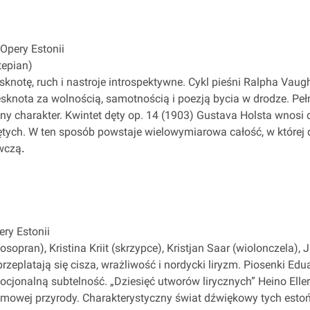
Opery Estonii
tepian)
knotę, ruch i nastroje introspektywne. Cykl pieśni Ralpha Vaug
sknota za wolnością, samotnością i poezją bycia w drodze. Peł
y charakter. Kwintet dęty op. 14 (1903) Gustava Holsta wnosi d
ych. W ten sposób powstaje wielowymiarowa całość, w której 
ywczą
.
ry Estonii
sopran), Kristina Kriit (skrzypce), Kristjan Saar (wiolonczela), 
rzeplatają się cisza, wrażliwość i nordycki liryzm. Piosenki Ed
emocjonalną subtelność. „Dziesięć utworów lirycznych” Heino El
imowej przyrody. Charakterystyczny świat dźwiękowy tych est