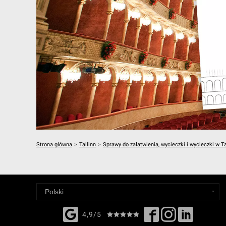
Strona główna
>
Tallinn
>
Sprawy do załatwienia, wycieczki i wycieczki w Ta
4,9/5