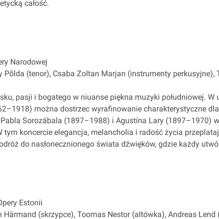
etycką całość.
ery Narodowej
 Põlda (tenor), Csaba Zoltan Marjan (instrumenty perkusyjne), 
ku, pasji i bogatego w niuanse piękna muzyki południowej. W
2–1918) można dostrzec wyrafinowanie charakterystyczne dla 
ka Pabla Sorozábala (1897–1988) i Agustína Lary (1897–1970)
 tym koncercie elegancja, melancholia i radość życia przeplata
dróż do nasłonecznionego świata dźwięków, gdzie każdy utwór
pery Estonii
h Härmand (skrzypce), Toomas Nestor (altówka), Andreas Lend 