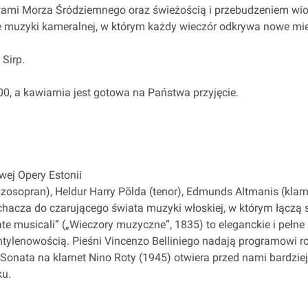
ami Morza Śródziemnego oraz świeżością i przebudzeniem wios
 muzyki kameralnej, w którym każdy wieczór odkrywa nowe miej
Sirp.
00, a kawiarnia jest gotowa na Państwa przyjęcie.
ej Opery Estonii
zosopran), Heldur Harry Põlda (tenor), Edmunds Altmanis (klarn
chacza do czarującego świata muzyki włoskiej, w którym łączą s
te musicali” („Wieczory muzyczne”, 1835) to eleganckie i pełne 
antylenowością. Pieśni Vincenzo Belliniego nadają programowi r
Sonata na klarnet Nino Roty (1945) otwiera przed nami bardziej
ku.