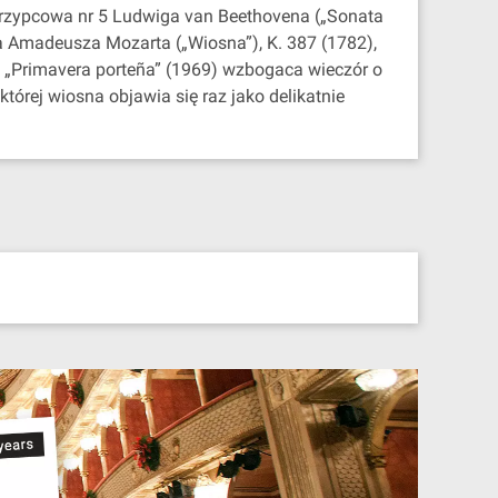
 skrzypcowa nr 5 Ludwiga van Beethovena („Sonata
nga Amadeusza Mozarta („Wiosna”), K. 387 (1782),
i „Primavera porteña” (1969) wzbogaca wieczór o
tórej wiosna objawia się raz jako delikatnie