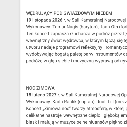
WĘDRUJĄCY POD GWIAZDOWYM NIEBEM
19 listopada 2026 r.
w Sali Kameralnej Narodowej 
Wykonawcy: Tamar Nugis (baryton), Jaan Ots (for
Ten koncert zaprasza słuchacza w podróż przez tęs
wewnętrzny świat wędrowca, w którym łączą się tę
utworu nadaje programowi refleksyjny i romantyczn
wydobywając bogatą paletę barw instrumentów dęt
podróżą w głąb siebie i muzyczną wyprawą odkr
NOC ZIMOWA
18 lutego 2027 r.
w Sali Kameralnej Narodowej Ope
Wykonawcy: Kadri Raalik (sopran), Juuli Lill (mezzo
Koncert „Zimowa noc” tworzy atmosferę, w której p
delikatne nastroje, wewnętrzne ciepło i głęboką 
blask i malują w muzyce pełne niuansów piękno z