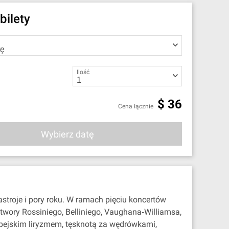
bilety
Ilość
$
36
Cena łącznie
Wybierz datę
troje i pory roku. W ramach pięciu koncertów
utwory Rossiniego, Belliniego, Vaughana‐Williamsa,
alpejskim liryzmem, tęsknotą za wędrówkami,