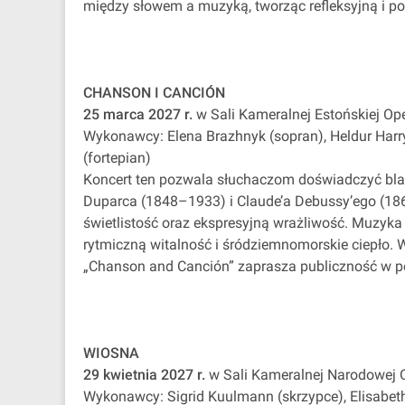
między słowem a muzyką, tworząc refleksyjną i po
CHANSON I CANCIÓN
25 marca 2027 r.
w Sali Kameralnej Estońskiej Op
Wykonawcy: Elena Brazhnyk (sopran), Heldur Harry
(fortepian)
Koncert ten pozwala słuchaczom doświadczyć blas
Duparca (1848–1933) i Claude’a Debussy’ego (186
świetlistość oraz ekspresyjną wrażliwość. Muzy
rytmiczną witalność i śródziemnomorskie ciepło. W
„Chanson and Canción” zaprasza publiczność w po
WIOSNA
29 kwietnia 2027 r.
w Sali Kameralnej Narodowej O
Wykonawcy: Sigrid Kuulmann (skrzypce), Elisabet