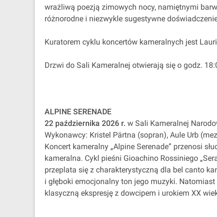
wrażliwą poezją zimowych nocy, namiętnymi barw
różnorodne i niezwykle sugestywne doświadczenie
Kuratorem cyklu koncertów kameralnych jest Lauri 
Drzwi do Sali Kameralnej otwierają się o godz. 18:
ALPINE SERENADE
22 października 2026 r.
w Sali Kameralnej Narodow
Wykonawcy: Kristel Pärtna (sopran), Aule Urb (mez
Koncert kameralny „Alpine Serenade” przenosi słu
kameralna. Cykl pieśni Gioachino Rossiniego „Sera
przeplata się z charakterystyczną dla bel canto k
i głęboki emocjonalny ton jego muzyki. Natomiast 
klasyczną ekspresję z dowcipem i urokiem XX wie