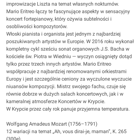
improwizacje Liszta na temat własnych nokturnów.
Mario Eritreo łączy te fascynujące aspekty w sensacyjny
koncert fortepianowy, który ożywia subtelności i
osobliwości kompozytorów.
Włoski pianista i organista jest jednym z najbardziej
poszukiwanych artystów w Europie. W 2016 roku wykonał
kompletny cykl sześciu sonat organowych J.S. Bacha w
kościele św. Piotra w Wiedniu — wyczyn osiągnięty dotąd
tylko przez trzech innych artystów. Mario Eritreo
współpracuje z najbardziej renomowanymi orkiestrami
Europy i jest szczególnie ceniony za wyczulone wyczucie
niuansów kompozycji. Mistrz swojego fachu, czuje się
równie dobrze w dużych salach koncertowych, jak i w
kameralnej atmosferze Koncertów w Krypcie.
W Krypcie przez cały rok panuje przyjemna temperatura.
Wolfgang Amadeus Mozart (1756–1791)
12 wariacji na temat „Ah, vous dirai‐je, maman”, K. 265
(300e)