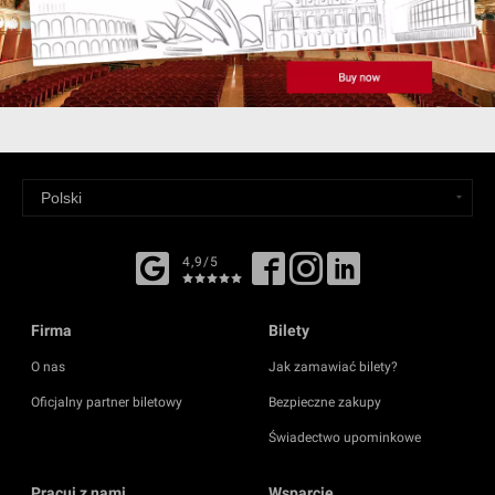
4,9/5
Firma
Bilety
O nas
Jak zamawiać bilety?
Oficjalny partner biletowy
Bezpieczne zakupy
Świadectwo upominkowe
Pracuj z nami
Wsparcie