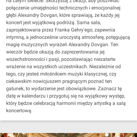
na całym świecie. Skorzystaj z okazji, aby podziwiać
połączenie umiejętności technicznych i emocjonalnej
głębi Alexandry Dovgan, które sprawiają, że każdy jej
koncert jest wyjątkową podróżą. Sama sala,
zaprojektowana przez Franka Gehry'ego, zapewnia
intymną, a jednocześnie uroczystą atmosferę, potęgującą
magię muzycznych wyrażeń Alexandry Dovgan. Ten
wieczór będzie okazją do zaprezentowania jej
wszechstronności i pasji, pozostawiając niezatarte
wrażenie na wszystkich uczestnikach. Niezależnie od
tego, czy jesteś miłośnikiem muzyki klasycznej, czy
ciekawskim nowicjuszem pragnącym poznać ten
gatunek, to wydarzenie jest obowiązkowe. Zaznacz tę
datę w kalendarzu i przygotuj się na wyjątkowy występ,
który będzie celebracją harmonii między artystką a salą
koncertową.