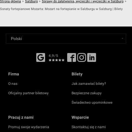
Strona główna
>
Salzburg
>
Sprawy do załatwienia, wycieczki i wycieczki w Salzburg
>
Sonaty fortepianowe Mozarta: Mozart na fortepianie w Salzburgu w Salzburg | Bilety
4,9/5
Firma
Bilety
O nas
Jak zamawiać bilety?
Oficjalny partner biletowy
Bezpieczne zakupy
Świadectwo upominkowe
Pracuj z nami
Wsparcie
Promuj swoje wydarzenia
Skontaktuj się z nami