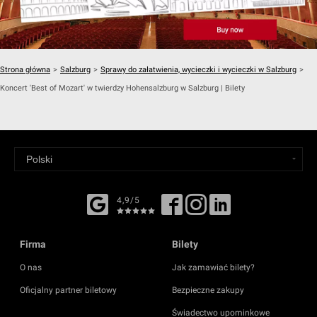
Strona główna
>
Salzburg
>
Sprawy do załatwienia, wycieczki i wycieczki w Salzburg
>
Koncert 'Best of Mozart' w twierdzy Hohensalzburg w Salzburg | Bilety
4,9/5
Firma
Bilety
O nas
Jak zamawiać bilety?
Oficjalny partner biletowy
Bezpieczne zakupy
Świadectwo upominkowe