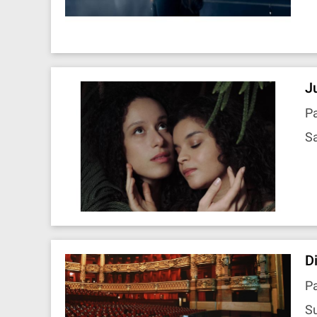
J
Pa
Sa
D
Pa
Su