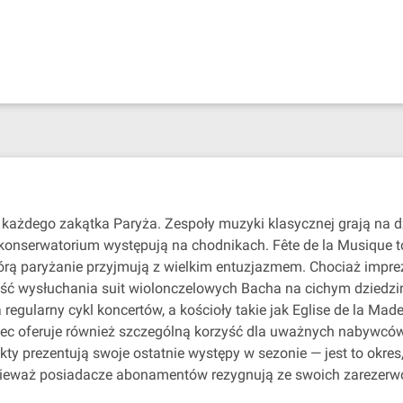
każdego zakątka Paryża. Zespoły muzyki klasycznej grają na 
 konserwatorium występują na chodnikach. Fête de la Musique t
tórą paryżanie przyjmują z wielkim entuzjazmem. Chociaż impr
wość wysłuchania suit wiolonczelowych Bacha na cichym dziedz
regularny cykl koncertów, a kościoły takie jak Eglise de la Made
ec oferuje również szczególną korzyść dla uważnych nabywców:
ekty prezentują swoje ostatnie występy w sezonie — jest to okre
onieważ posiadacze abonamentów rezygnują ze swoich zarezer