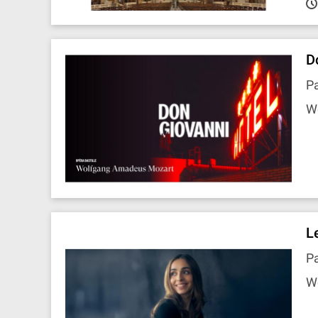
D
Pa
W
L
P
W