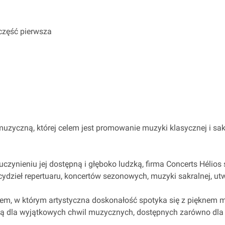
część pierwsza
 muzyczną, której celem jest promowanie muzyki klasycznej i s
uczynieniu jej dostępną i głęboko ludzką, firma Concerts Héli
ydzieł repertuaru, koncertów sezonowych, muzyki sakralnej, ut
, w którym artystyczna doskonałość spotyka się z pięknem mie
enerią dla wyjątkowych chwil muzycznych, dostępnych zarówno dl