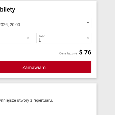
bilety
Ilość
$
76
Cena łącznie
Zamawiam
niejsze utwory z repertuaru.