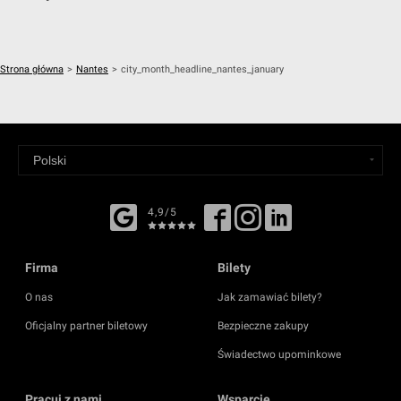
Strona główna
>
Nantes
>
city_month_headline_nantes_january
4,9/5
Firma
Bilety
O nas
Jak zamawiać bilety?
Oficjalny partner biletowy
Bezpieczne zakupy
Świadectwo upominkowe
Pracuj z nami
Wsparcie