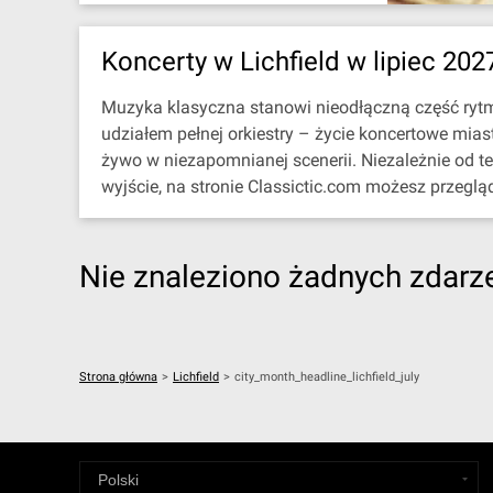
Koncerty w Lichfield w lipiec 202
Muzyka klasyczna stanowi nieodłączną część rytmu 
udziałem pełnej orkiestry – życie koncertowe mia
żywo w niezapomnianej scenerii. Niezależnie od t
wyjście, na stronie Classictic.com możesz przeglą
Nie znaleziono żadnych zdarzeń
Strona główna
>
Lichfield
>
city_month_headline_lichfield_july