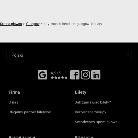
Strona główna
>
Glasgow
>
city_month_headline_glasgow_january
4,9/5
Firma
Bilety
O nas
Jak zamawiać bilety?
Oficjalny partner biletowy
Bezpieczne zakupy
Świadectwo upominkowe
Pracuj z nami
Wsparcie