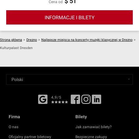
$ 51
cena od
INFORMACJE I BILETY
Strona główna
>
Drezno
>
Najlepsze miejsca na koncerty muzyki klasycznej w Drezno
>
Kulturpalast Dresden
4,9/5
Firma
Bilety
O nas
Jak zamawiać bilety?
Oficjalny partner biletowy
Bezpieczne zakupy