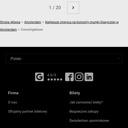
1 / 20
Strona główna
>
Amsterdam
>
Najlepsze miejsca na koncerty muzyki klasycznej w
Amsterdam
>
Concertgebouw
4,9/5
Firma
Bilety
O nas
Jak zamawiać bilety?
Oficjalny partner biletowy
Bezpieczne zakupy
Świadectwo upominkowe