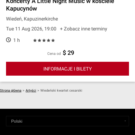
Koncerty A Little Night Music w kościele
Kapucynów
Wiedeń, Kapuzinerkirche
Tue 11 Aug 2026, 19:00
+ Zobacz inne terminy
1 h
$ 29
cena od
INFORMACJE I BILETY
Strona główna
>
Artyści
>
Wiedeński kwartet cesarski