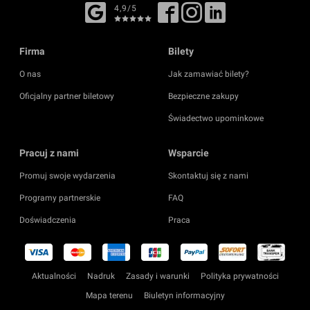
4,9/5
Firma
Bilety
O nas
Jak zamawiać bilety?
Oficjalny partner biletowy
Bezpieczne zakupy
Świadectwo upominkowe
Pracuj z nami
Wsparcie
Promuj swoje wydarzenia
Skontaktuj się z nami
Programy partnerskie
FAQ
Doświadczenia
Praca
Aktualności
Nadruk
Zasady i warunki
Polityka prywatności
Mapa terenu
Biuletyn informacyjny