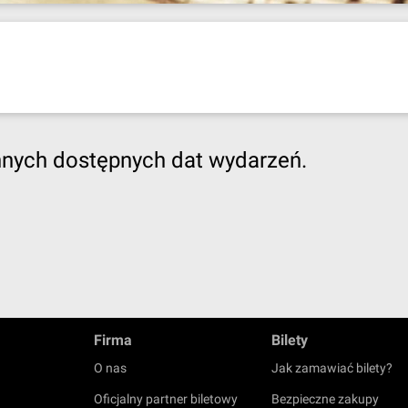
nnych dostępnych dat wydarzeń.
Firma
Bilety
O nas
Jak zamawiać bilety?
Oficjalny partner biletowy
Bezpieczne zakupy