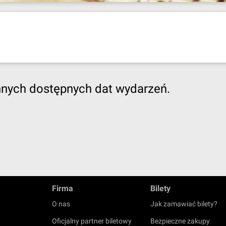
nnych dostępnych dat wydarzeń.
Firma
Bilety
O nas
Jak zamawiać bilety?
Oficjalny partner biletowy
Bezpieczne zakupy