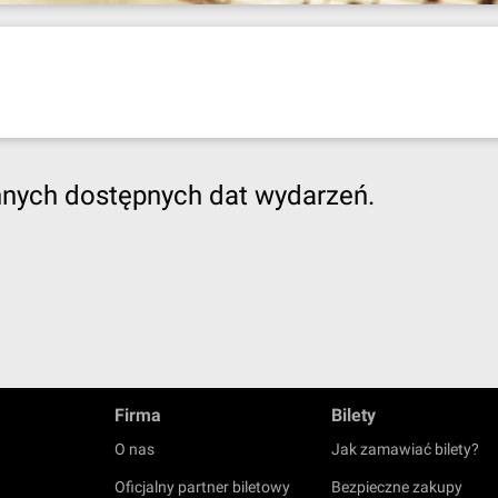
nnych dostępnych dat wydarzeń.
Firma
Bilety
O nas
Jak zamawiać bilety?
Oficjalny partner biletowy
Bezpieczne zakupy