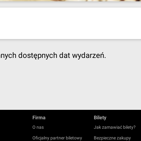
nnych dostępnych dat wydarzeń.
Firma
Bilety
O nas
Jak zamawiać bilety?
Oficjalny partner biletowy
Bezpieczne zakupy