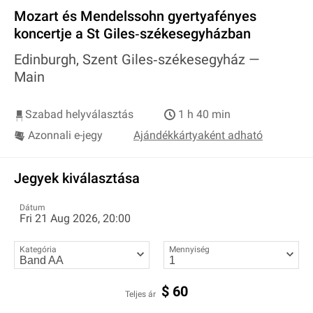
Mozart és Mendelssohn gyertyafényes
koncertje a St Giles‐székesegyházban
Edinburgh, Szent Giles‐székesegyház —
Main
Szabad helyválasztás
1 h 40 min
Azonnali e-jegy
Ajándékkártyaként adható
Jegyek kiválasztása
Dátum
Fri 21 Aug 2026, 20:00
Kategória
Mennyiség
$
60
Teljes ár