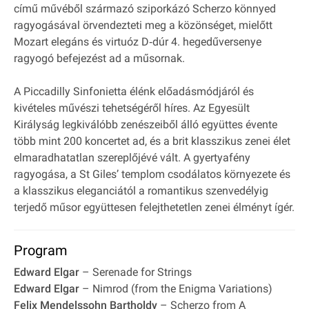
című művéből származó sziporkázó Scherzo könnyed
ragyogásával örvendezteti meg a közönséget, mielőtt
Mozart elegáns és virtuóz D‐dúr 4. hegedűversenye
ragyogó befejezést ad a műsornak.
A Piccadilly Sinfonietta élénk előadásmódjáról és
kivételes művészi tehetségéről híres. Az Egyesült
Királyság legkiválóbb zenészeiből álló együttes évente
több mint 200 koncertet ad, és a brit klasszikus zenei élet
elmaradhatatlan szereplőjévé vált. A gyertyafény
ragyogása, a St Giles’ templom csodálatos környezete és
a klasszikus eleganciától a romantikus szenvedélyig
terjedő műsor együttesen felejthetetlen zenei élményt ígér.
Program
Edward Elgar
– Serenade for Strings
Edward Elgar
– Nimrod (from the Enigma Variations)
Felix Mendelssohn Bartholdy
– Scherzo from A