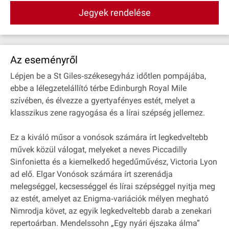
Jegyek rendelése
Az eseményről
Lépjen be a St Giles‐székesegyház időtlen pompájába,
ebbe a lélegzetelállító térbe Edinburgh Royal Mile
szívében, és élvezze a gyertyafényes estét, melyet a
klasszikus zene ragyogása és a lírai szépség jellemez.
Ez a kiváló műsor a vonósok számára írt legkedveltebb
művek közül válogat, melyeket a neves Piccadilly
Sinfonietta és a kiemelkedő hegedűművész, Victoria Lyon
ad elő. Elgar Vonósok számára írt szerenádja
melegséggel, kecsességgel és lírai szépséggel nyitja meg
az estét, amelyet az Enigma‐variációk mélyen megható
Nimrodja követ, az egyik legkedveltebb darab a zenekari
repertoárban. Mendelssohn „Egy nyári éjszaka álma”