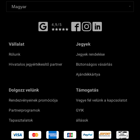
4,9/5
Vállalat
Jegyek
Rólunk
Jegyek rendelése
Hivatalos jegyértékesítő partner
Biztonságos vásárlás
Ajándékkártya
Dolgozz velünk
Támogatás
Rendezvényeinek promóciója
Vegye fel velünk a kapcsolatot
Partnerprogramok
GYIK
Tapasztalatok
állások