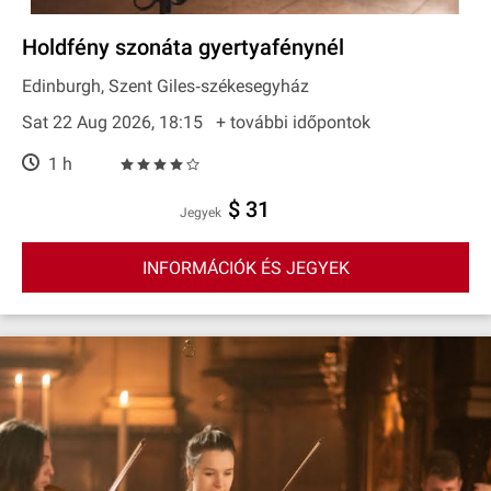
Holdfény szonáta gyertyafénynél
Edinburgh, Szent Giles‐székesegyház
Sat 22 Aug 2026, 18:15
+ további időpontok
1 h
$ 31
Jegyek
INFORMÁCIÓK ÉS JEGYEK