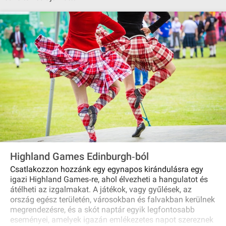
Highland Games Edinburgh‐ból
Csatlakozzon hozzánk egy egynapos kirándulásra egy
igazi Highland Games‐re, ahol élvezheti a hangulatot és
átélheti az izgalmakat. A játékok, vagy gyűlések, az
ország egész területén, városokban és falvakban kerülnek
megrendezésre, és a skót naptár egyik legfontosabb
eseményei, amelyek igazán emlékezetes napot szereznek