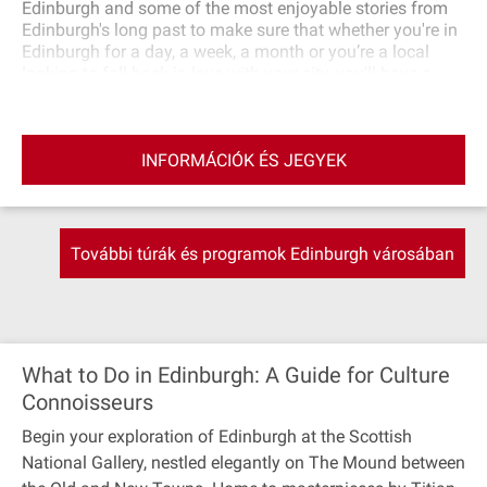
Edinburgh and some of the most enjoyable stories from
Edinburgh's long past to make sure that whether you're in
Edinburgh for a day, a week, a month or you’re a local
looking to fall back in love with your city, you'll have a
great time and learn something. Our guides all come from
the food and drink industry meaning they can bring their
knowledge and passion of Scotland's quality produce to
INFORMÁCIÓK ÉS JEGYEK
make sure you go away having sampled the best food
that's unique to Scotland. We also intentionally tour past
all the places you'll want to see in the Old Town of
Edinburgh for some truly unmissable pictures. Let us
introduce you to Edinburgh, our food, our best locations,
További túrák és programok Edinburgh városában
our most passionate producers and our wonderfully rich
and interesting history.
What to Do in Edinburgh: A Guide for Culture
Connoisseurs
Begin your exploration of Edinburgh at the Scottish
National Gallery, nestled elegantly on The Mound between