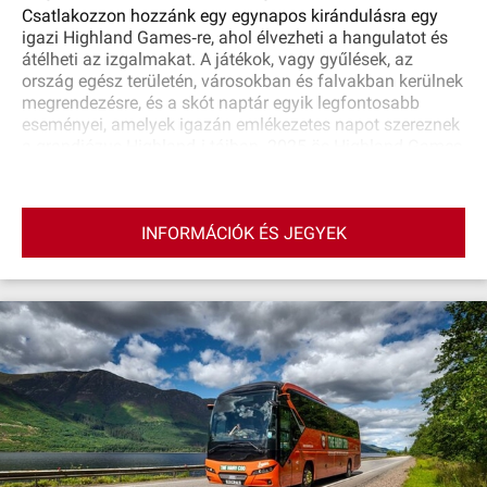
Csatlakozzon hozzánk egy egynapos kirándulásra egy
igazi Highland Games‐re, ahol élvezheti a hangulatot és
átélheti az izgalmakat. A játékok, vagy gyűlések, az
ország egész területén, városokban és falvakban kerülnek
megrendezésre, és a skót naptár egyik legfontosabb
eseményei, amelyek igazán emlékezetes napot szereznek
a grandiózus Highland‐i tájban. 2025-ös Highland Games
program: 2025. május 25., vasárnap: Blair Atholl 2025.
június 8., vasárnap: Glamis 2025. július 5., szombat: Luss
2025. augusztus 3., vasárnap: Bridge of Allan 2025.
INFORMÁCIÓK ÉS JEGYEK
augusztus 17., vasárnap: Crieff 2025. szeptember 6.,
szombat: Braemar 2025. szeptember 13., szombat:
Pitlochery