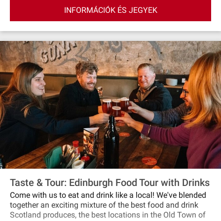
boszorkányságról, kínzásokról és szellemekről szóló
INFORMÁCIÓK ÉS JEGYEK
történeteket, miközben a középkori sikátorokban és a
Blair Street Underground Vaults alagsorában halad. Egy
köpenyes idegenvezető vezeti végig a sötét barlangokon,
és megosztja Önnel a valódi, borzalmas történeteket.
Esténként gyűljenek össze Megget pincéjében egy
whiskyre, helyi sörre vagy üdítőre.
Taste & Tour: Edinburgh Food Tour with Drinks
Come with us to eat and drink like a local! We've blended
together an exciting mixture of the best food and drink
Scotland produces, the best locations in the Old Town of