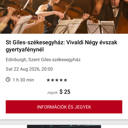
St Giles‐székesegyház: Vivaldi Négy évszak
gyertyafénynél
Edinburgh, Szent Giles‐székesegyház
Sat 22 Aug 2026, 20:00
1 h 30 min
$ 25
Jegyek
INFORMÁCIÓK ÉS JEGYEK