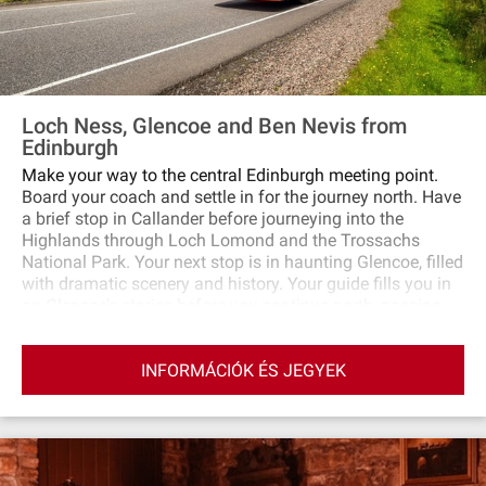
Loch Ness, Glencoe and Ben Nevis from
Edinburgh
Make your way to the central Edinburgh meeting point.
Board your coach and settle in for the journey north. Have
a brief stop in Callander before journeying into the
Highlands through Loch Lomond and the Trossachs
National Park. Your next stop is in haunting Glencoe, filled
with dramatic scenery and history. Your guide fills you in
on Glencoe’s stories before you continue north, passing
Fort William and Ben Nevis on the way. Next, visit Fort
Augustus on the southern shores of Loch Ness. Take a
INFORMÁCIÓK ÉS JEGYEK
cruise on the loch (additional cost) in search of the
elusive monster or explore the village and wander along
its canal. Make a stop at the Commando Memorial, which
honors British war heroes and overlooks the Nevis range,
before heading back south through Cairngorms National
Park. There’s time for a final stop in the charming village