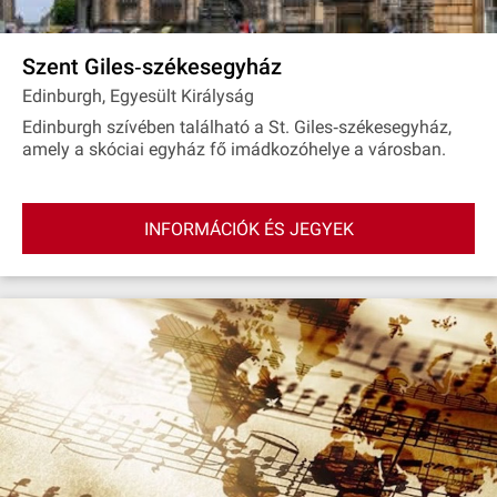
Szent Giles‐székesegyház
Edinburgh, Egyesült Királyság
Edinburgh szívében található a St. Giles‐székesegyház,
amely a skóciai egyház fő imádkozóhelye a városban.
INFORMÁCIÓK ÉS JEGYEK