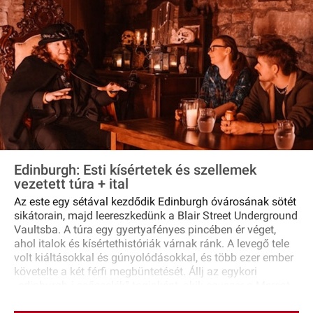
of Pitlochry before returning to Edinburgh with
spectacular views of the Forth Bridge to round off the
tour.
Edinburgh: Esti kísértetek és szellemek
vezetett túra + ital
Az este egy sétával kezdődik Edinburgh óvárosának sötét
sikátorain, majd leereszkedünk a Blair Street Underground
Vaultsba. A túra egy gyertyafényes pincében ér véget,
ahol italok és kísértethistóriák várnak ránk. A levegő tele
volt kiáltásokkal és gúnyolódásokkal, és több ezer ember
követelte a két férfi megbüntetését. Állj az egykori
„edinburgh‐i csőcselék” tagjaként, akik egyszer a Mercat
Cross mellett tomboltak. Hallgassa meg a