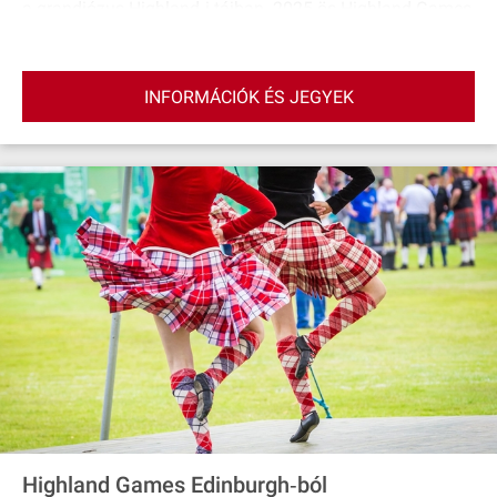
a grandiózus Highland‐i tájban. 2025-ös Highland Games
program: 2025. május 25., vasárnap: Blair Atholl 2025.
június 8., vasárnap: Glamis 2025. július 5., szombat: Luss
2025. augusztus 3., vasárnap: Bridge of Allan 2025.
INFORMÁCIÓK ÉS JEGYEK
augusztus 17., vasárnap: Crieff 2025. szeptember 6.,
szombat: Braemar 2025. szeptember 13., szombat:
Pitlochery
Highland Games Edinburgh‐ból