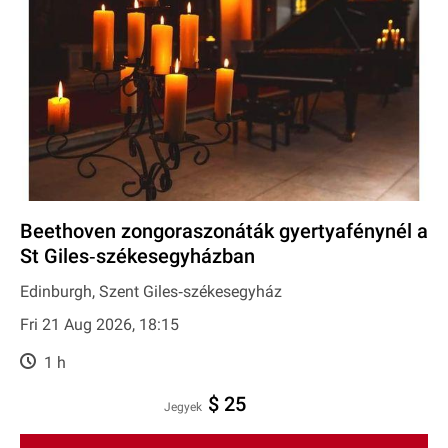
Beethoven zongoraszonáták gyertyafénynél a
St Giles‐székesegyházban
Edinburgh, Szent Giles‐székesegyház
Fri 21 Aug 2026, 18:15
1 h
$ 25
Jegyek