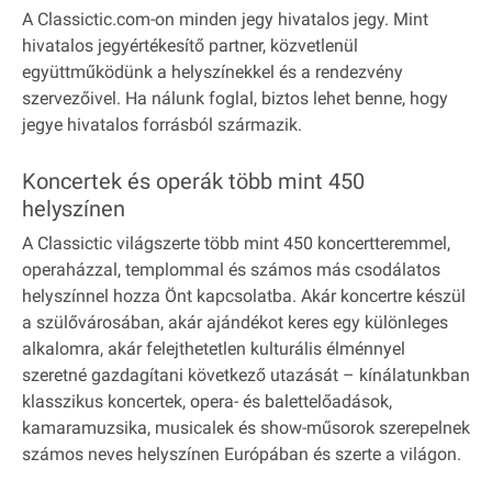
A Classictic.com-on minden jegy hivatalos jegy. Mint
hivatalos jegyértékesítő partner, közvetlenül
együttműködünk a helyszínekkel és a rendezvény
szervezőivel. Ha nálunk foglal, biztos lehet benne, hogy
jegye hivatalos forrásból származik.
Koncertek és operák több mint 450
helyszínen
A Classictic világszerte több mint 450 koncertteremmel,
operaházzal, templommal és számos más csodálatos
helyszínnel hozza Önt kapcsolatba. Akár koncertre készül
a szülővárosában, akár ajándékot keres egy különleges
alkalomra, akár felejthetetlen kulturális élménnyel
szeretné gazdagítani következő utazását – kínálatunkban
klasszikus koncertek, opera- és balettelőadások,
kamaramuzsika, musicalek és show-műsorok szerepelnek
számos neves helyszínen Európában és szerte a világon.