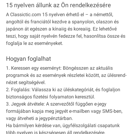
15 nyelven állunk az Ön rendelkezésére
A Classictic.com 15 nyelven érhető el – a némettől,
angoltól és franciától kezdve a spanyolon, olaszon és
japánon át egészen a kínaiig és koreaiig. Ez lehetővé
teszi, hogy saját nyelvén fedezze fel, hasonlítsa össze és
foglalja le az eseményeket.
Hogyan foglalhat
1. Keressen egy eseményt: Böngésszen az aktuális
programok és az események részletei között, az ülésrend-
nézet segítségével.
2. Foglalás: Válassza ki az üléskategóriát, és foglaljon
biztonságos fizetési folyamaton keresztül.
3. Jegyek átvétele: A szervezőtől függően e-jegy
formájában kapja meg jegyét e-mailben vagy SMS-ben,
vagy átveheti a jegypénztárban.
Ha bármilyen kérdése van, ügyfélszolgálati csapatunk
több nyelven is készségesen áll rendelkezésére.