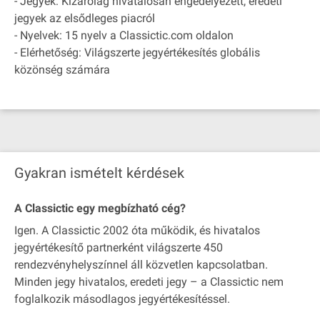
- Jegyek: Kizárólag hivatalosan engedélyezett, eredeti
jegyek az elsődleges piacról
- Nyelvek: 15 nyelv a Classictic.com oldalon
- Elérhetőség: Világszerte jegyértékesítés globális
közönség számára
Gyakran ismételt kérdések
A Classictic egy megbízható cég?
Igen. A Classictic 2002 óta működik, és hivatalos
jegyértékesítő partnerként világszerte 450
rendezvényhelyszínnel áll közvetlen kapcsolatban.
Minden jegy hivatalos, eredeti jegy – a Classictic nem
foglalkozik másodlagos jegyértékesítéssel.