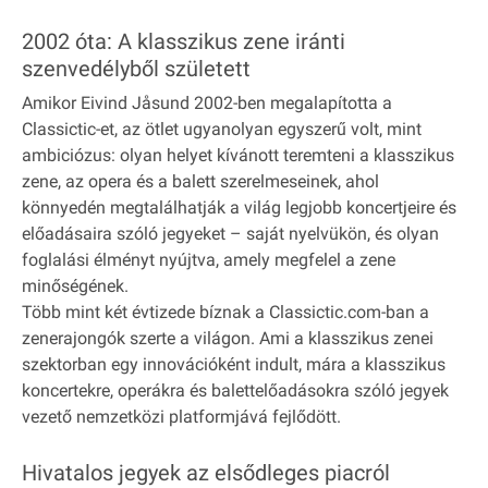
2002 óta: A klasszikus zene iránti
szenvedélyből született
Amikor Eivind Jåsund 2002-ben megalapította a
Classictic-et, az ötlet ugyanolyan egyszerű volt, mint
ambiciózus: olyan helyet kívánott teremteni a klasszikus
zene, az opera és a balett szerelmeseinek, ahol
könnyedén megtalálhatják a világ legjobb koncertjeire és
előadásaira szóló jegyeket – saját nyelvükön, és olyan
foglalási élményt nyújtva, amely megfelel a zene
minőségének.
Több mint két évtizede bíznak a Classictic.com-ban a
zenerajongók szerte a világon. Ami a klasszikus zenei
szektorban egy innovációként indult, mára a klasszikus
koncertekre, operákra és balettelőadásokra szóló jegyek
vezető nemzetközi platformjává fejlődött.
Hivatalos jegyek az elsődleges piacról