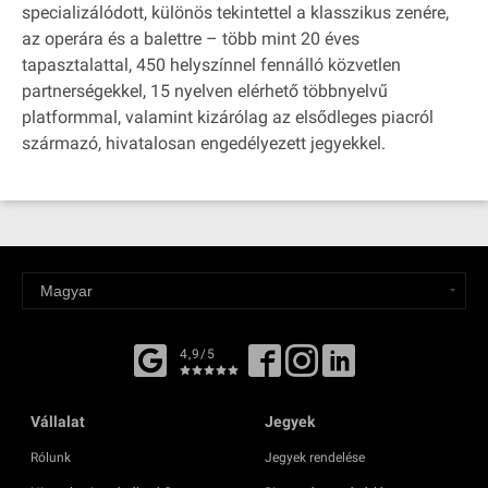
specializálódott, különös tekintettel a klasszikus zenére,
az operára és a balettre – több mint 20 éves
tapasztalattal, 450 helyszínnel fennálló közvetlen
partnerségekkel, 15 nyelven elérhető többnyelvű
platformmal, valamint kizárólag az elsődleges piacról
származó, hivatalosan engedélyezett jegyekkel.
4,9/5
Vállalat
Jegyek
Rólunk
Jegyek rendelése