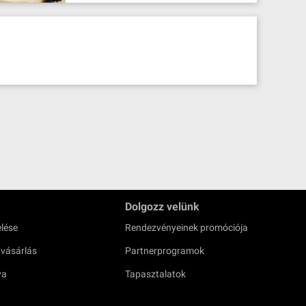
Dolgozz velünk
lése
Rendezvényeinek promóciója
 vásárlás
Partnerprogramok
ya
Tapasztalatok