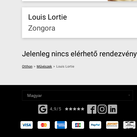
Louis Lortie
Zongora
Jelenleg nincs elérhető rendezvény
Otthon
>
Művészek
>
Louis Lortie
4,9/5