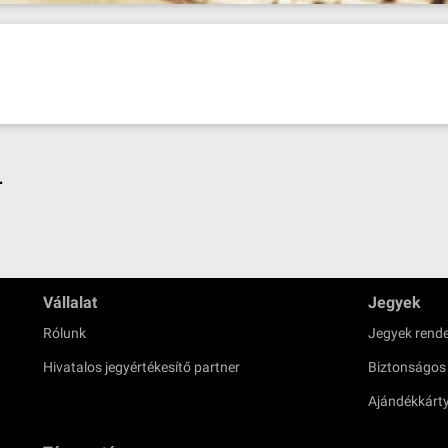
.
Vállalat
Jegyek
Rólunk
Jegyek rende
Hivatalos jegyértékesítő partner
Biztonságos
Ajándékkárt