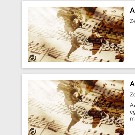
A
Z
A
Z
Az
eg
m