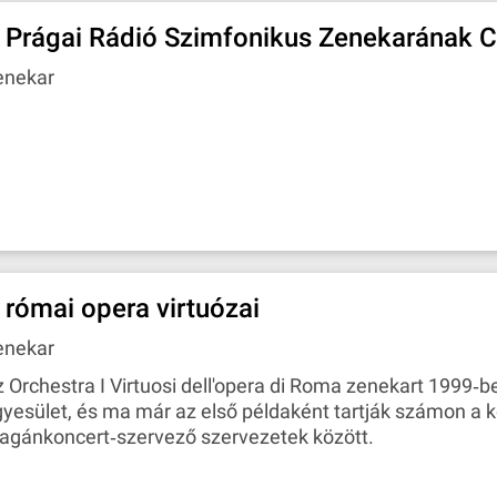
 Prágai Rádió Szimfonikus Zenekarának 
enekar
 római opera virtuózai
enekar
 Orchestra I Virtuosi dell'opera di Roma zenekart 1999‐b
yesület, és ma már az első példaként tartják számon a 
agánkoncert‐szervező szervezetek között.