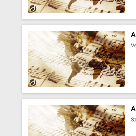
A
V
A
Sz