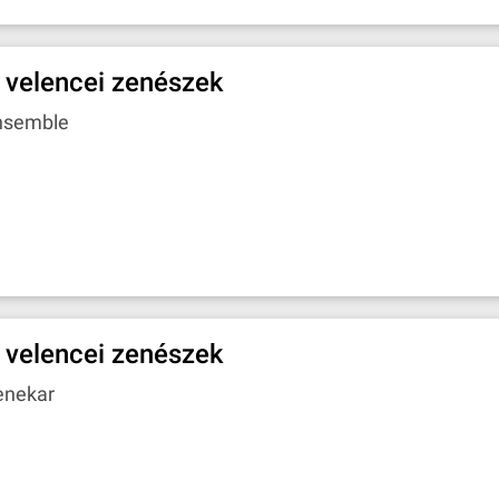
 velencei zenészek
nsemble
 velencei zenészek
enekar