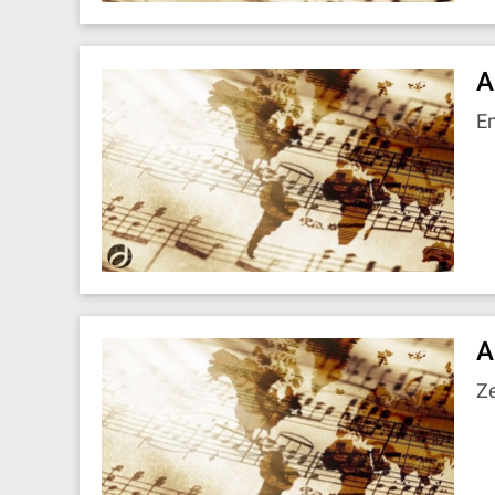
A
E
A
Z