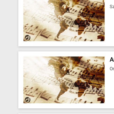
S
A
O