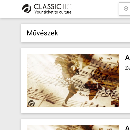
Művészek
A
Z
A