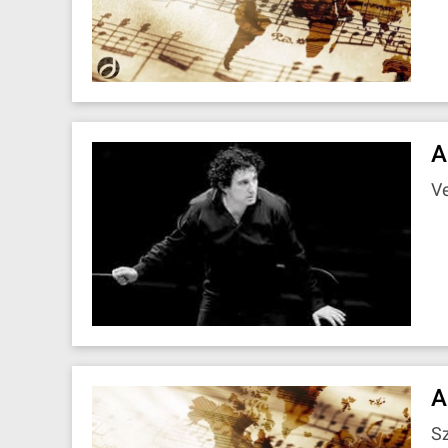
A
V
A
Sz