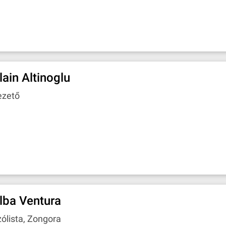
lain Altinoglu
ezető
lba Ventura
ólista, Zongora