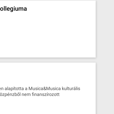
Collegiuma
en alapította a Musica&Musica kulturális
közpénzből nem finanszírozott