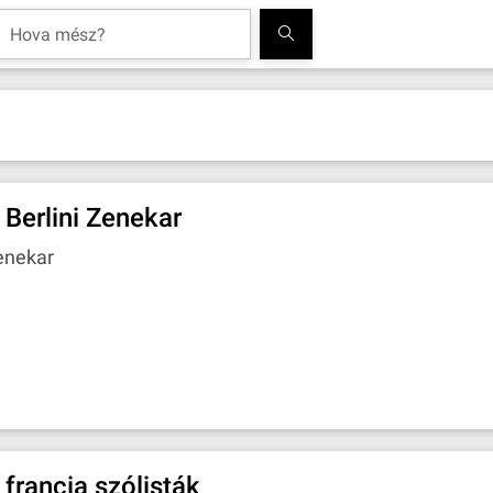
 Berlini Zenekar
enekar
 francia szólisták