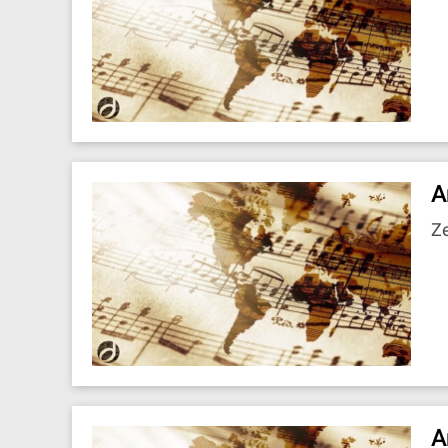
A
Z
A