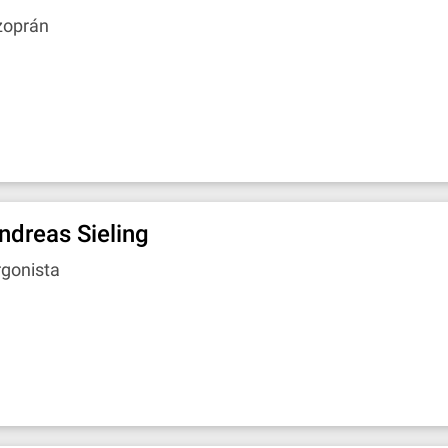
zoprán
ndreas Sieling
rgonista