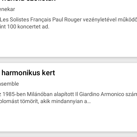
enekar
Les Solistes Français Paul Rouger vezényletével működ
nt 100 koncertet ad.
 harmonikus kert
nsemble
 1985‐ben Milánóban alapított Il Giardino Armonico sz
plomást tömörít, akik mindannyian a…