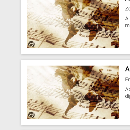
Z
A 
mi
A
E
Az
di