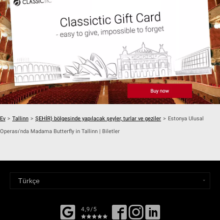
Ev
>
Tallinn
>
ŞEHİR} bölgesinde yapılacak şeyler, turlar ve geziler
>
Estonya Ulusal
Operası'nda Madama Butterfly in Tallinn | Biletler
4,9/5