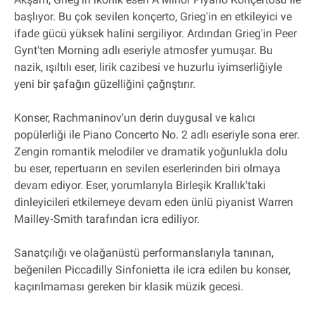
başlıyor. Bu çok sevilen konçerto, Grieg'in en etkileyici ve
ifade gücü yüksek halini sergiliyor. Ardından Grieg'in Peer
Gynt'ten Morning adlı eseriyle atmosfer yumuşar. Bu
nazik, ışıltılı eser, lirik cazibesi ve huzurlu iyimserliğiyle
yeni bir şafağın güzelliğini çağrıştırır.
Konser, Rachmaninov'un derin duygusal ve kalıcı
popülerliği ile Piano Concerto No. 2 adlı eseriyle sona erer.
Zengin romantik melodiler ve dramatik yoğunlukla dolu
bu eser, repertuarın en sevilen eserlerinden biri olmaya
devam ediyor. Eser, yorumlarıyla Birleşik Krallık'taki
dinleyicileri etkilemeye devam eden ünlü piyanist Warren
Mailley‐Smith tarafından icra ediliyor.
Sanatçılığı ve olağanüstü performanslarıyla tanınan,
beğenilen Piccadilly Sinfonietta ile icra edilen bu konser,
kaçırılmaması gereken bir klasik müzik gecesi.