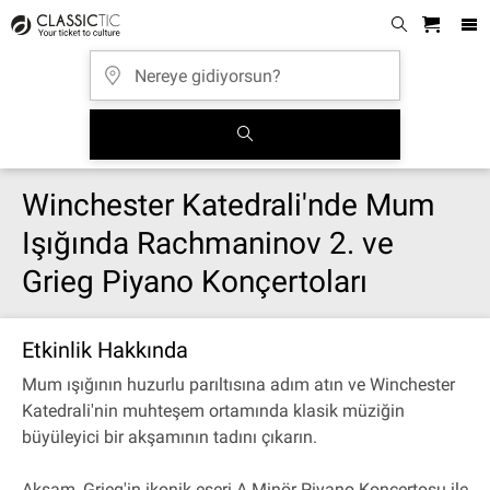
Winchester Katedrali'nde Mum
Işığında Rachmaninov 2. ve
Grieg Piyano Konçertoları
Etkinlik Hakkında
Mum ışığının huzurlu parıltısına adım atın ve Winchester
Katedrali'nin muhteşem ortamında klasik müziğin
büyüleyici bir akşamının tadını çıkarın.
Akşam, Grieg'in ikonik eseri A Minör Piyano Konçertosu ile