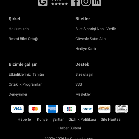
Şirket
Biletler
Hakkımızda
Bilet Siparişi Nasıl Verilir
Resmi Bilet Ortağı
Güvenle Satın Alın
Hediye Kartı
Bizimle çalışın
Destek
Etkinliklerinizi Tanıtın
Bize ulaşın
Ortaklık Programları
SSS
Deneyimler
Meslekler
Haberler
Künye
Şartlar
Gizlilik Politikası
Site Haritası
Haber Bülteni
2002–2026 by Classictic.com