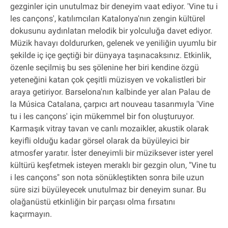
gezginler için unutulmaz bir deneyim vaat ediyor. 'Vine tu i
les cançons', katılımcıları Katalonya'nın zengin kültürel
dokusunu aydınlatan melodik bir yolculuğa davet ediyor.
Müzik havayı doldururken, gelenek ve yeniliğin uyumlu bir
şekilde iç içe geçtiği bir dünyaya taşınacaksınız. Etkinlik,
özenle seçilmiş bu ses şölenine her biri kendine özgü
yeteneğini katan çok çeşitli müzisyen ve vokalistleri bir
araya getiriyor. Barselona'nın kalbinde yer alan Palau de
la Música Catalana, çarpıcı art nouveau tasarımıyla 'Vine
tu i les cançons' için mükemmel bir fon oluşturuyor.
Karmaşık vitray tavan ve canlı mozaikler, akustik olarak
keyifli olduğu kadar görsel olarak da büyüleyici bir
atmosfer yaratır. İster deneyimli bir müziksever ister yerel
kültürü keşfetmek isteyen meraklı bir gezgin olun, "Vine tu
i les cançons" son nota sönükleştikten sonra bile uzun
süre sizi büyüleyecek unutulmaz bir deneyim sunar. Bu
olağanüstü etkinliğin bir parçası olma fırsatını
kaçırmayın.