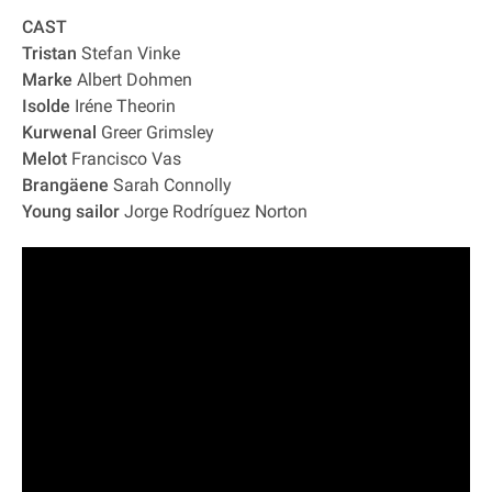
CAST
Tristan
Stefan Vinke
Marke
Albert Dohmen
Isolde
Iréne Theorin
Kurwenal
Greer Grimsley
Melot
Francisco Vas
Brangäene
Sarah Connolly
Young sailor
Jorge Rodríguez Norton