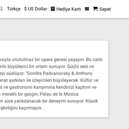
Türkçe
$ US Dollar
Hediye Kartı
Sepet
ıyla unutulmaz bir opera gecesi yaşayın. Bu canlı
nlü büyüleyici bir ortam sunuyor. Güçlü sesi ve
neyi süslüyor. "Sondra Radvanovsky & Anthony
at şarkıları ile izleyicileri büyüleyecek. Kültür ve
t ve gastronomi karışımına kendinizi kaptırın ve
n meraklı bir gezgin, Palau de la Música
n süre yankılanacak bir deneyim sunuyor. Klasik
birliğini kaçırmayın.