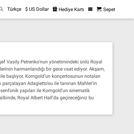
Türkçe
$ US Dollar
Hediye Kartı
Sepet
 şef Vasily Petrenko'nun yönetimindeki ünlü Royal
klerinin harmanlandığı bir gece vaat ediyor. Akşam,
ile başlıyor. Korngold'un konçertosunun notaları
 parçalayan Adagietto'su ile tanınan Mahler'in
senfonik yapıları ile Korngold'un sinematik
kalbinde, Royal Albert Hall'da geçireceğiniz bu