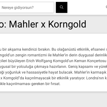
o: Mahler x Korngold
lu bir akşama kendinizi bırakın. Bu olağanüstü etkinlik, efsanevi
rngold'un zengin romantizmi ile Mahler'in derin duygusal derinli
yicileri büyüleyen Erich Wolfgang Korngold'un Keman Konçertosu 
uygusal bir yolculuğa çıkmaya hazırlanın. Geniş kapsamı ve yürek
eği yoğunluk ve hassasiyetle hayat bulacak. Mahler'in karmaşık 
 x Korngold"da kaçırılmayacak bir etkinlik yaratıyor. Londra'nın 
kle kaçırılmaması gereken bir fırsat.