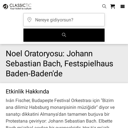
Noel Oratoryosu: Johann
Sebastian Bach, Festspielhaus
Baden‐Baden'de
Etkinlik Hakkında
Iván Fischer, Budapeşte Festival Orkestrası için "Bizim
ana dilimiz Habsburg monarşisinin müziğidir" diyor ve
sanatçı dikkatini Almanya'dan tamamen burjuva bir
Protestana çeviriyor: Johann Sebastian Bach. Elbette
Bach müzikal açıdan bir evrenselcidir. Her tür müzik