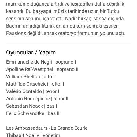
mümkün olduğunca artırdı ve resitatifleri daha çeşitlilik
kazandı. Bu başyapıt, müzik tarihinde uzun bir Tutku
serisinin sonunu işaret etti. Nadir birkaç istisna dışında,
Bach'ın anladığı litürjik anlamda tüm sonraki eserleri
Passions değildi, ancak oratoryo formunun yolunu açtı.
Oyuncular / Yapım
Emmanuelle de Negri | soprano I
Apolline Raï-Westphal | soprano II
William Shelton | alto I
Mathilde Ortscheidt | alto II
Valerio Contaldo | tenor I
Antonin Rondepierre | tenor II
Sebastian Noack | bas I
Felix Schwandtke | bas II
Les Ambassadeurs~La Grande Écurie
Thibault Noally | yönetim