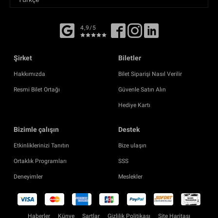
4,9/5
Şirket
Biletler
Hakkımızda
Bilet Siparişi Nasıl Verilir
Resmi Bilet Ortağı
Güvenle Satın Alın
Hediye Kartı
Bizimle çalışın
Destek
Etkinliklerinizi Tanıtın
Bize ulaşın
Ortaklık Programları
SSS
Deneyimler
Meslekler
Haberler
Künye
Şartlar
Gizlilik Politikası
Site Haritası