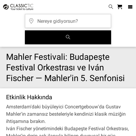
Mahler Festivali: Budapeşte
Festival Orkestrası ve Iván
Fischer — Mahler'in 5. Senfonisi
Etkinlik Hakkında
Amsterdam'daki büyüleyici Concertgebouw'da Gustav
Mahler'in zamansız besteleriyle kendinizi klasik müziğin
ihtişamına bırakın.
Iván Fischer yönetimindeki Budapeşte Festival Orkestrası,
Mahler'in derin aşk ilanıyla bilinen duygusal bir güç