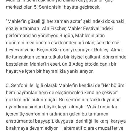
merkezi olan 5. Senfonisini hayata geçirecek.
"Mahler'in güzelliği her zaman acıtır" şeklindeki dokunaklı
sözüyle tanınan Iván Fischer, Mahler Festivali'ndeki
performansları yönetiyor. Bugün, Mahler'in altın
döneminin en önemli eserlerinden biri olan, son derece
heyecan verici Beşinci Senfoni'yi sunuyor. Ruh eşi Alma
ile tanıştıktan sonra tutkulu bir kişisel çalkantı döneminde
bestelenen Mahler'in eseri, ünlü Adagietto'da canlı bir
hayat ve içten bir hayranlıkla yankılanıyor.
5. Senfoni ile ilgili olarak Mahler'in kendisi de "Her bölüm
hem hayranları hem de eleştirmenleri kendine çekiyor"
gözleminde bulunmuştu. Bu senfoninin farklı duygular
uyandırmasından büyük keyif almıştır. Vokal unsurlar
içeren üç senfoninin ardından gelen bu tamamen
enstrümantal başyapıt, duygusal derinliği ile karşı karşıya
bırakmaya devam ediyor — alternatif olarak muzaffer ve