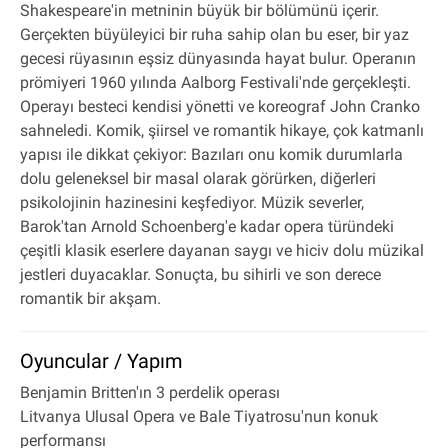
Shakespeare'in metninin büyük bir bölümünü içerir.
Gerçekten büyüleyici bir ruha sahip olan bu eser, bir yaz
gecesi rüyasının eşsiz dünyasında hayat bulur. Operanın
prömiyeri 1960 yılında Aalborg Festivali'nde gerçekleşti.
Operayı besteci kendisi yönetti ve koreograf John Cranko
sahneledi. Komik, şiirsel ve romantik hikaye, çok katmanlı
yapısı ile dikkat çekiyor: Bazıları onu komik durumlarla
dolu geleneksel bir masal olarak görürken, diğerleri
psikolojinin hazinesini keşfediyor. Müzik severler,
Barok'tan Arnold Schoenberg'e kadar opera türündeki
çeşitli klasik eserlere dayanan saygı ve hiciv dolu müzikal
jestleri duyacaklar. Sonuçta, bu sihirli ve son derece
romantik bir akşam.
Oyuncular / Yapım
Benjamin Britten'ın 3 perdelik operası
Litvanya Ulusal Opera ve Bale Tiyatrosu'nun konuk
performansı