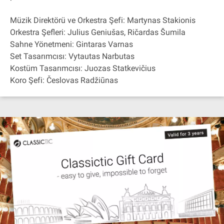
Müzik Direktörü ve Orkestra Şefi: Martynas Stakionis
Orkestra Şefleri: Julius Geniušas, Ričardas Šumila
Sahne Yönetmeni: Gintaras Varnas
Set Tasarımcısı: Vytautas Narbutas
Kostüm Tasarımcısı: Juozas Statkevičius
Koro Şefi: Česlovas Radžiūnas