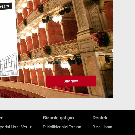
er
Bizimle çalışın
Destek
parişi Nasıl Verilir
Etkinliklerinizi Tanıtın
Bize ulaşın