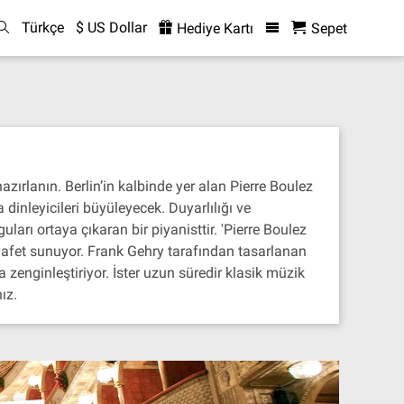
Türkçe
$ US Dollar
Hediye Kartı
Sepet
zırlanın. Berlin’in kalbinde yer alan Pierre Boulez
dinleyicileri büyüleyecek. Duyarlılığı ve
uları ortaya çıkaran bir piyanisttir. 'Pierre Boulez
ziyafet sunuyor. Frank Gehry tarafından tasarlanan
zenginleştiriyor. İster uzun süredir klasik müzik
ız.