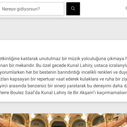
etkinliğine katılarak unutulmaz bir müzik yolculuğuna çıkmaya ha
an bir mekandır. Bu özel gecede Kunal Lahiry, ustaca icralarıyla 
yorumlarken her bir bestenin barındırdığı incelikli renkleri ve duyg
tarzları kapsayan bir repertuar vaat ederek kulaklara ve ruha bir 
rci arasında benzersiz bir sinerji yaratarak bu deneyimi daha da 
"Pierre Boulez Saal'da Kunal Lahiry ile Bir Akşam"ı kaçırmamalısın